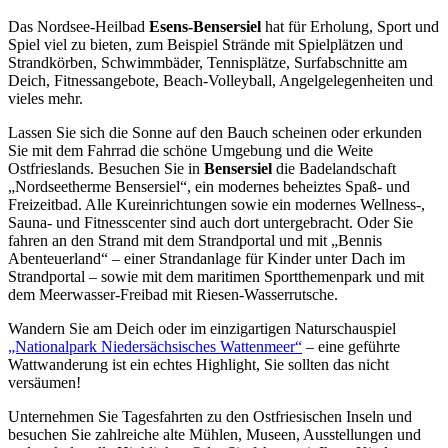
Das Nordsee-Heilbad
Esens-Bensersiel
hat für Erholung, Sport und
Spiel viel zu bieten, zum Beispiel Strände mit Spielplätzen und
Strandkörben, Schwimmbäder, Tennisplätze, Surfabschnitte am
Deich, Fitnessangebote, Beach-Volleyball, Angelgelegenheiten und
vieles mehr.
Lassen Sie sich die Sonne auf den Bauch scheinen oder erkunden
Sie mit dem Fahrrad die schöne Umgebung und die Weite
Ostfrieslands. Besuchen Sie in
Bensersiel
die Badelandschaft
„Nordseetherme Bensersiel“, ein modernes beheiztes Spaß- und
Freizeitbad. Alle Kureinrichtungen sowie ein modernes Wellness-,
Sauna- und Fitnesscenter sind auch dort untergebracht. Oder Sie
fahren an den Strand mit dem Strandportal und mit „Bennis
Abenteuerland“ – einer Strandanlage für Kinder unter Dach im
Strandportal – sowie mit dem maritimen Sportthemenpark und mit
dem Meerwasser-Freibad mit Riesen-Wasserrutsche.
Wandern Sie am Deich oder im einzigartigen Naturschauspiel
„Nationalpark Niedersächsisches Wattenmeer“
– eine geführte
Wattwanderung ist ein echtes Highlight, Sie sollten das nicht
versäumen!
Unternehmen Sie Tagesfahrten zu den Ostfriesischen Inseln und
besuchen Sie zahlreiche alte Mühlen, Museen, Ausstellungen und