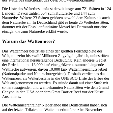
des Welterbes entscheidet das UNESCO-Welterbekomitee.
Die Liste des Welterbes umfasst derzeit insgesamt 721 Stätten in 124
Ländern. Davon zählen 554 zum Kulturerbe und 144 zum
Naturerbe. Weitere 23 Stätten gehören sowohl dem Kultur- als auch
dem Naturerbe an. In Deutschland gibt es heute 25 Welterbestätten,
darunter mit der Fossilienfundstätte Messel bei Darmstadt nur eine
einzige, die zum Naturerbe erklärt wurde.
Warum das Wattenmeer?
Das Wattenmeer besitzt als eines der größten Feuchtgebiete der
Welt, mit zehn bis zwölf Millionen Zugvögeln jährlich, unbestritten
eine international herausragende Bedeutung. Kein anderes Gebiet
der Erde kann mit 13.000 km² eine größere zusammenhängende
Wattfläche aufweisen, davon 10.000 km² Wattenmeerschutzgebiet
(Nationalparke und Naturschutzgebiete). Deshalb verdient es das
Wattenmeer, als Welterbestätte in die UNESCO-Liste des Erbes der
Welt aufgenommen zu werden. Es stünde damit auf einer Stufe mit
so herausragenden und weltbekannten Naturstätten wie dem Grand
Canyon in den USA oder dem Great Barrier Reef vor der Küste
Australiens.
Die Wattenmeeranrainer Niederlande und Deutschland haben sich
auf der letzten Trilateralen Wattenmeerkonferenz im November