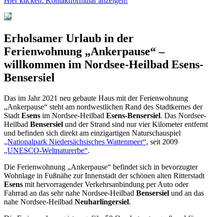
Hier klicken: Kontaktformular anzeigen!
Erholsamer Urlaub in der
Ferienwohnung „Ankerpause“ –
willkommen im Nordsee-Heilbad
Esens-
Bensersiel
Das im Jahr 2021 neu gebaute Haus mit der Ferienwohnung
„Ankerpause“ steht am nordwestlichen Rand des Stadtkernes der
Stadt
Esens
im Nordsee-Heilbad
Esens-Bensersiel
. Das Nordsee-
Heilbad
Bensersiel
und der Strand sind nur vier Kilometer entfernt
und befinden sich direkt am einzigartigen Naturschauspiel
„Nationalpark Niedersächsisches Wattenmeer“
, seit 2009
„UNESCO-Weltnaturerbe“
.
Die Ferienwohnung „Ankerpause“ befindet sich in bevorzugter
Wohnlage in Fußnähe zur Innenstadt der schönen alten Ritterstadt
Esens
mit hervorragender Verkehrsanbindung per Auto oder
Fahrrad an das sehr nahe Nordsee-Heilbad
Bensersiel
und an das
nahe Nordsee-Heilbad
Neuharlingersiel
.