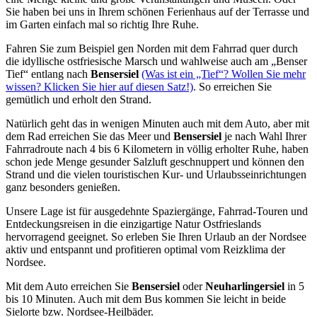
Sie haben bei uns in Ihrem schönen Ferienhaus auf der Terrasse und
im Garten einfach mal so richtig Ihre Ruhe.
Fahren Sie zum Beispiel gen Norden mit dem Fahrrad quer durch
die idyllische ostfriesische Marsch und wahlweise auch am „Benser
Tief“ entlang nach
Bensersiel
(Was ist ein „Tief“? Wollen Sie mehr
wissen? Klicken Sie hier auf diesen Satz!)
. So erreichen Sie
gemütlich und erholt den Strand.
Natürlich geht das in wenigen Minuten auch mit dem Auto, aber mit
dem Rad erreichen Sie das Meer und
Bensersiel
je nach Wahl Ihrer
Fahrradroute nach 4 bis 6 Kilometern in völlig erholter Ruhe, haben
schon jede Menge gesunder Salzluft geschnuppert und können den
Strand und die vielen touristischen Kur- und Urlaubsseinrichtungen
ganz besonders genießen.
Unsere Lage ist für ausgedehnte Spaziergänge, Fahrrad-Touren und
Entdeckungsreisen in die einzigartige Natur Ostfrieslands
hervorragend geeignet. So erleben Sie Ihren Urlaub an der Nordsee
aktiv und entspannt und profitieren optimal vom Reizklima der
Nordsee.
Mit dem Auto erreichen Sie
Bensersiel
oder
Neuharlingersiel
in 5
bis 10 Minuten. Auch mit dem Bus kommen Sie leicht in beide
Sielorte bzw. Nordsee-Heilbäder.