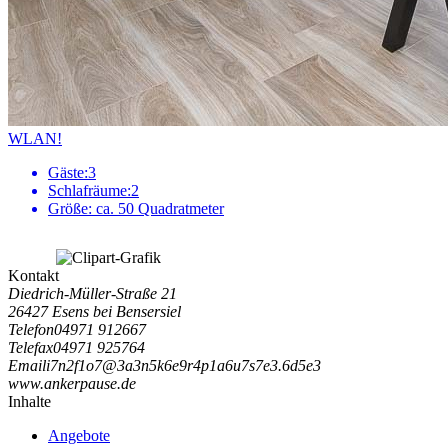
WLAN!
Gäste:
3
Schlafräume:
2
Größe:
ca. 50 Quadratmeter
Kontakt
Diedrich-Müller-Straße 21
26427 Esens bei Bensersiel
Telefon
04971 912667
Telefax
04971 925764
Email
i
7
n
2
f
1
o
7
@
3
a
3
n
5
k
6
e
9
r
4
p
1
a
6
u
7
s
7
e
3
.
6
d
5
e
3
www.ankerpause.de
Inhalte
Angebote