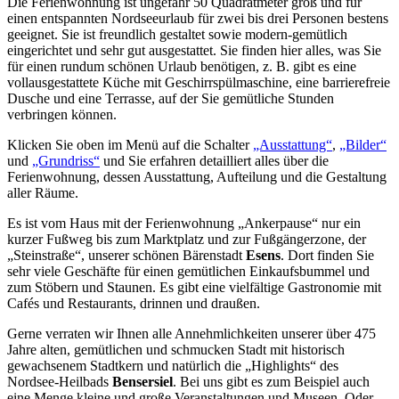
Die Ferienwohnung ist ungefähr 50 Quadratmeter groß und für
einen entspannten Nordseeurlaub für zwei bis drei Personen bestens
geeignet. Sie ist freundlich gestaltet sowie modern-gemütlich
eingerichtet und sehr gut ausgestattet. Sie finden hier alles, was Sie
für einen rundum schönen Urlaub benötigen, z. B. gibt es eine
vollausgestattete Küche mit Geschirrspülmaschine, eine barrierefreie
Dusche und eine Terrasse, auf der Sie gemütliche Stunden
verbringen können.
Klicken Sie oben im Menü auf die Schalter
„Ausstattung“
,
„Bilder“
und
„Grundriss“
und Sie erfahren detailliert alles über die
Ferienwohnung, dessen Ausstattung, Aufteilung und die Gestaltung
aller Räume.
Es ist vom Haus mit der Ferienwohnung „Ankerpause“ nur ein
kurzer Fußweg bis zum Marktplatz und zur Fußgängerzone, der
„Steinstraße“, unserer schönen Bärenstadt
Esens
. Dort finden Sie
sehr viele Geschäfte für einen gemütlichen Einkaufsbummel und
zum Stöbern und Staunen. Es gibt eine vielfältige Gastronomie mit
Cafés und Restaurants, drinnen und draußen.
Gerne verraten wir Ihnen alle Annehmlichkeiten unserer über 475
Jahre alten, gemütlichen und schmucken Stadt mit historisch
gewachsenem Stadtkern und natürlich die „Highlights“ des
Nordsee-Heilbads
Bensersiel
. Bei uns gibt es zum Beispiel auch
eine Menge kleine und große Veranstaltungen und Museen. Oder