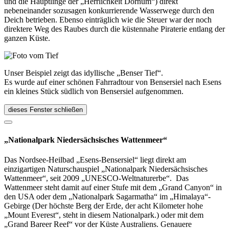
und die Häuptlinge der „Herrlichkeit Dornum“) direkt
nebeneinander sozusagen konkurrierende Wasserwege durch den
Deich betrieben. Ebenso einträglich wie die Steuer war der noch
direktere Weg des Raubes durch die küstennahe Piraterie entlang der
ganzen Küste.
Unser Beispiel zeigt das idyllische „Benser Tief“.
Es wurde auf einer schönen Fahrradtour von Bensersiel nach Esens
ein kleines Stück südlich von Bensersiel aufgenommen.
dieses Fenster schließen
„Nationalpark Niedersächsisches Wattenmeer“
Das Nordsee-Heilbad „Esens-Bensersiel“ liegt direkt am
einzigartigen Naturschauspiel „Nationalpark Niedersächsisches
Wattenmeer“, seit 2009 „UNESCO-Weltnaturerbe“. Das
Wattenmeer steht damit auf einer Stufe mit dem „Grand Canyon“ in
den USA oder dem „Nationalpark Sagarmatha“ im „Himalaya“-
Gebirge (Der höchste Berg der Erde, der acht Kilometer hohe
„Mount Everest“, steht in diesem Nationalpark.) oder mit dem
„Grand Bareer Reef“ vor der Küste Australiens. Genauere