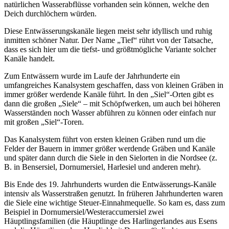
natürlichen Wasserabflüsse vorhanden sein können, welche den
Deich durchlöchern würden.
Diese Entwässerungskanäle liegen meist sehr idyllisch und ruhig
inmitten schöner Natur. Der Name „Tief“ rührt von der Tatsache,
dass es sich hier um die tiefst- und größtmögliche Variante solcher
Kanäle handelt.
Zum Entwässern wurde im Laufe der Jahrhunderte ein
umfangreiches Kanalsystem geschaffen, dass von kleinen Gräben in
immer größer werdende Kanäle führt. In den „Siel“-Orten gibt es
dann die großen „Siele“ – mit Schöpfwerken, um auch bei höheren
Wasserständen noch Wasser abführen zu können oder einfach nur
mit großen „Siel“-Toren.
Das Kanalsystem führt von ersten kleinen Gräben rund um die
Felder der Bauern in immer größer werdende Gräben und Kanäle
und später dann durch die Siele in den Sielorten in die Nordsee (z.
B. in Bensersiel, Dornumersiel, Harlesiel und anderen mehr).
Bis Ende des 19. Jahrhunderts wurden die Entwässerungs-Kanäle
intensiv als Wasserstraßen genutzt. In früheren Jahrhunderten waren
die Siele eine wichtige Steuer-Einnahmequelle. So kam es, dass zum
Beispiel in Dornumersiel/Westeraccumersiel zwei
Häuptlingsfamilien (die Häuptlinge des Harlingerlandes aus Esens